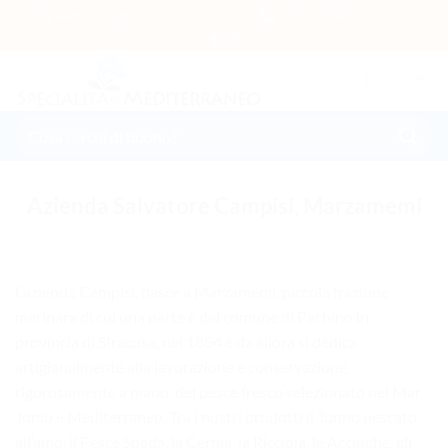
Salta
Chi siamo
Blog ricette
Contattaci
+39 3934673313
ai
contenuti
Cerca:
Azienda Salvatore Campisi, Marzamemi
L’azienda Campisi, nasce a Marzamemi, piccola frazione
marinara di cui una parte è del comune di Pachino in
provincia di SIracusa, nel 1854 e da allora si dedica
artigianalmente alla lavorazione e conservazione,
rigorosamente a mano, del pesce fresco selezionato nel Mar
Jonio e Mediterraneo. Tra i nostri prodotti il Tonno pescato
all’amo, il Pesce Spada, la Cernia, la Ricciola, le Acciughe, gli