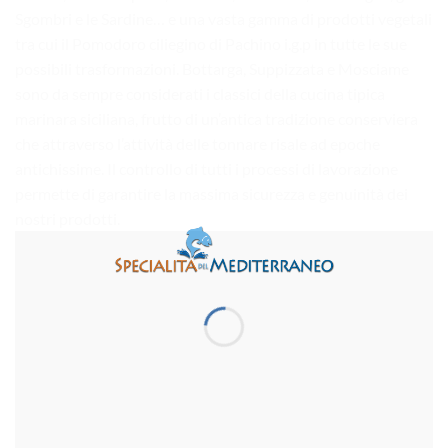
Sgombri e le Sardine… e una vasta gamma di prodotti vegetali
tra cui il Pomodoro ciliegino di Pachino i.g.p in tutte le sue
possibili trasformazioni. Bottarga, Suppizzata e Mosciame
sono da sempre considerati i classici della cucina tipica
marinara siciliana, frutto di un’antica tradizione conserviera
che attraverso l’attività delle tonnare risale ad epoche
antichissime. Il controllo di tutti i processi di lavorazione
permette di garantire la massima sicurezza e genuinità dei
nostri prodotti.