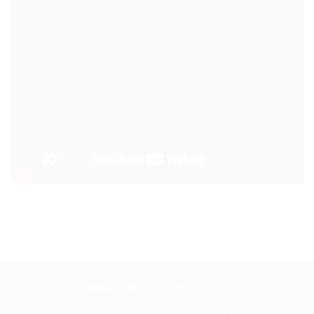
Visa
MasterCard
PayPal
Bank
Transfer
TERMINI E CONDIZIONI
CONSEGNA E SPEDIZIONE