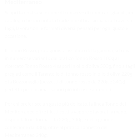
Mediterraneo
Scopri la nostra selezione di conserve di tonno artigianali, un
catalogo che racconta la tradizione ittica siciliana attraverso
tagli, lavorazioni e formati diversi, pensati per ogni gusto e
occasione.
Il Tonno Rosso, protagonista assoluto della gamma, si trova
in numerose varianti: dal pratico Tonno Rosso 100g al
ricercato Tonno Rosso 4 sapori in olio d’oliva 500g, fino a tagli
pregiati come il Tarantello di tonno rosso in olio d’oliva 220g
e la Buzzonaglia (pezzetti di tonno rosso da 220g e 340g),
perfetta per chi ama i sapori più intensi e autentici.
Per chi preferisce un gusto più delicato, la linea Tonno del
Mediterraneo offre filetti cotti a vapore e lavorati a mano,
disponibili nei formati da 220g, 340g e nella grande
confezione da 830g, oltre al pratico Tonnetto del
Mediterraneo 340g.