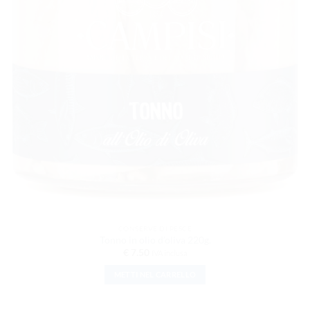
pagina
del
prodotto
CONSERVE DI PESCE
Tonno in olio d’oliva 220g.
€
7.50
IVA inclusa
METTI NEL CARRELLO