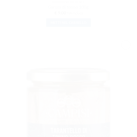
CONSERVE DI PESCE
Garum di tonno 100g.
€
9.00
IVA inclusa
METTI NEL CARRELLO
AGGIUNGI
ALLA
LISTA DEI
DESIDERI