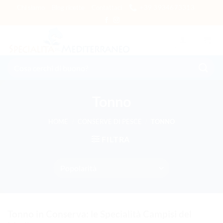
Salta
Chi siamo
Blog ricette
Contattaci
+39 3934673313
ai
contenuti
Cerca:
Tonno
HOME
/
CONSERVE DI PESCE
/
TONNO
FILTRA
Tonno in Conserva: le Specialità Campisi del