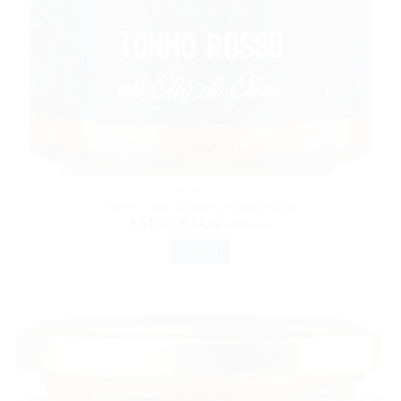
CONSERVE DI PESCE
Tonno rosso Campisi in olio d’oliva
Fascia
€
11.00
-
€
14.80
IVA inclusa
di
prezzo:
SCEGLI
da
€ 11.00
Questo
a
prodotto
€ 14.80
ha
più
varianti.
AGGIUNGI
ALLA
Le
LISTA DEI
opzioni
DESIDERI