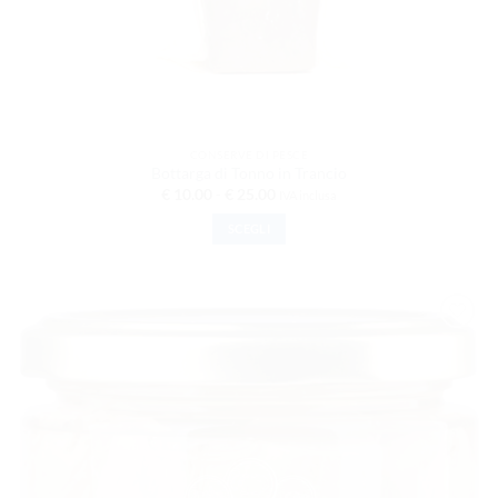
CONSERVE DI PESCE
Bottarga di Tonno in Trancio
Fascia
€
10.00
-
€
25.00
IVA inclusa
di
prezzo:
SCEGLI
da
€ 10.00
Questo
a
prodotto
€ 25.00
ha
più
varianti.
AGGIUNGI
ALLA
Le
LISTA DEI
opzioni
DESIDERI
possono
essere
scelte
nella