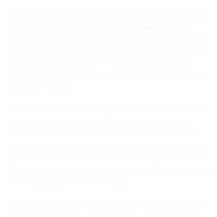
Non mancano le lavorazioni tipiche della tradizione siciliana:
il Tonno salato trancio, i Bocconcini di tonno salato e al
peperoncino per chi cerca un tocco di sapore in più, la Calia di
Tonno Rosso 300g, il raffinato Mosciame di tonno 150g— il
celebre “prosciutto di mare” — e la pregiata Bottarga di
tonno, disponibile sia in trancio che in olio, ideale grattugiata
su pasta e insalate.
Tutti i prodotti sono lavorati artigianalmente, riposti a mano
nei vasetti e conservati in olio d’oliva di alta qualità o al
naturale, senza additivi né conservanti. Perfetti da gustare
freddi con patate lesse o insalata, come antipasto su crostini,
o per arricchire ricette gourmet, i tonni Campisi sono anche
disponibili in combo e confezioni regalo per chi vuole regalare
l’autentico sapore del Mediterraneo.
Scegli il formato più adatto a te, dai piccoli tranci da 100g fino
alle confezioni da 830g, e porta in tavola una selezione che