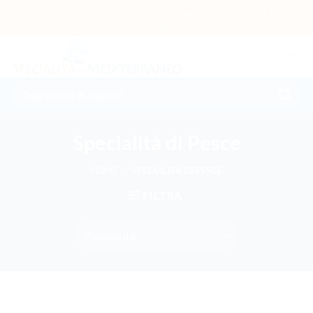
Salta
Chi siamo
Blog ricette
Contattaci
+39 3934673313
ai
contenuti
Cerca:
Specialità di Pesce
HOME
/
SPECIALITÀ DI PESCE
FILTRA