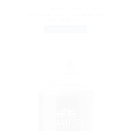
SPECIALITÀ DI PESCE
Pesto di tonno con curcuma e cipolla 210 g.
Il
Il
€
5.80
€
3.90
IVA inclusa
prezzo
prezzo
originale
attuale
METTI NEL CARRELLO
era:
è:
€ 5.80.
€ 3.90.
AGGIUNGI
ALLA
LISTA DEI
DESIDERI