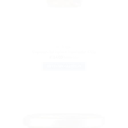
ACCIUGHE
Peperoncini ripieni d’acciughe 650g
€
14.00
IVA inclusa
METTI NEL CARRELLO
AGGIUNGI
ALLA
LISTA DEI
DESIDERI