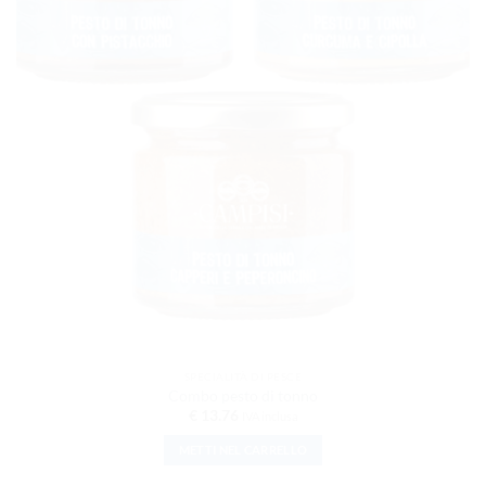
nella
pagina
del
prodotto
SPECIALITÀ DI PESCE
Combo pesto di tonno
€
13.76
IVA inclusa
METTI NEL CARRELLO