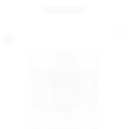
€
9.00
IVA inclusa
METTI NEL CARRELLO
-16%
AGGIUNGI
ALLA
LISTA DEI
DESIDERI