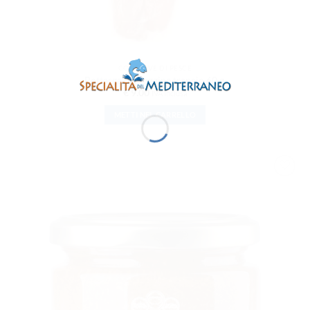
CONSERVE DI PESCE
Bottarga di muggine trancio 60 g.
€
9.00
IVA inclusa
METTI NEL CARRELLO
AGGIUNGI
ALLA
LISTA DEI
DESIDERI