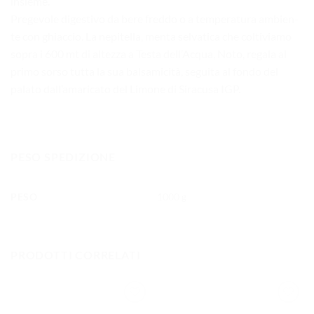
insieme.
Pregevole digestivo da bere freddo o a temperatura am­bien­
te con ghiac­cio. La nepitella, menta selvatica che coltiviamo
sopra i 600 mt di altezza a Testa dell’Acqua, Noto, regala al
primo sorso tutta la sua balsamicità, seguita al fondo del
palato dall’amaricato del Limone di Siracusa IGP.
PESO SPEDIZIONE
PESO
1000 g
PRODOTTI CORRELATI