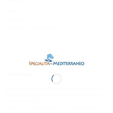
aromatiche.
Esaurito
COD:
VN103
Categorie:
Liquori
,
Vini Liquori e Dolci
DESCRIZIONE
Un’infusione naturale di menta selvatica Nepitella, scorze di
Limone di Siracusa IGP, alcool, erbe aromatiche siciliane,
acque sorgive dell’Etna.
Tutte infuse separatamente con tempi diversi e poi unite