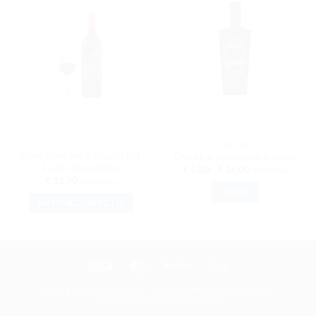
AGGIUNGI
AGGIUNGI
ALLA
ALLA
LISTA DEI
LISTA DEI
DESIDERI
DESIDERI
VINI
LIQUORI
Note Nere nero d’Avola IGT
Crema al pistacchio Bomapi
Feudo Ramaddini
Fascia di prezzo
€
6.80
-
€
16.00
IVA inclusa
€
13.90
IVA inclusa
SCEGLI
METTI NEL CARRELLO
Questo prodotto ha
Visa
MasterCard
PayPal
Bank Transfer
TERMINI E CONDIZIONI
CONSEGNA E SPEDIZIONE
INFORMATIVA SULLA PRIVACY