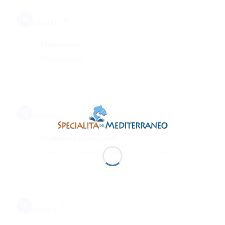
N
Nicola C.
Molto buona.
Molto buona.
G
Graziano F.
Prodotto di qualità e dal
Prodotto di qualità e dal gusto eccezionale
F
Flavio S.