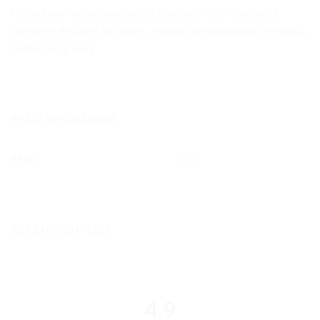
Ottima per la preparazione di Spaghetti e per esaltare il
sapore di deliziosi antipasti… magari sorseggiando un Inzolia
della nostra Isola
PESO SPEDIZIONE
PESO
100 g
RECENSIONI (20)
4.9