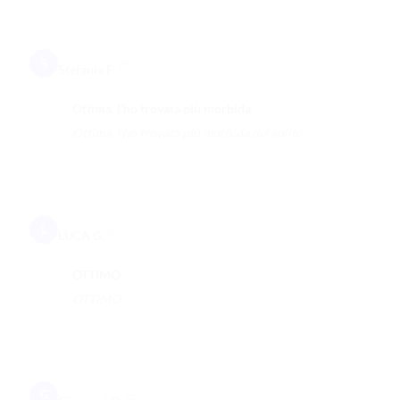
S
Stefania F.
Ottima, l’ho trovata più morbida
Ottima, l’ho trovata più morbida del solito
L
LUCA G.
OTTIMO
OTTIMO
G