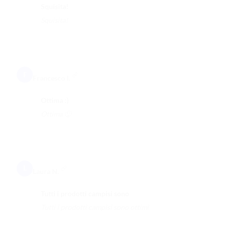
Squisita!
Squisita!
F
Francesco I.
Ottima :)
Ottima 🙂
L
Laura N.
Tutti i prodotti campisi sono
Tutti i prodotti campisi sono ottimi