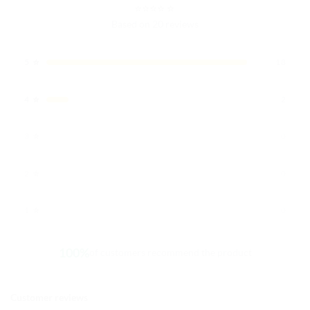
⭐
⭐
⭐
⭐
⭐
⭐
Based on 20 reviews
⭐
5
18
⭐
4
2
⭐
3
0
⭐
2
0
⭐
1
0
100%
of customers recommend the product
Customer reviews