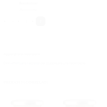
Buonissima!
Buonissima!
←
1
2
Aggiungi una recensione
Devi
effettuare l’accesso
per pubblicare una recensione.
PRODOTTI CORRELATI
AGGIUNGI
AGGIUNGI
ALLA
ALLA