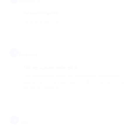
Giovanni O.
veramente saporita.....
veramente saporita…..
E
Emiliana P.
Noi apprezziamo molto più la
Noi apprezziamo molto più la bottarga di ricciola che
quella si tonno…più delicata ! CERTO COSTA DI PIÙ MA
NE VALE LA PENA!
J
Jutta C.