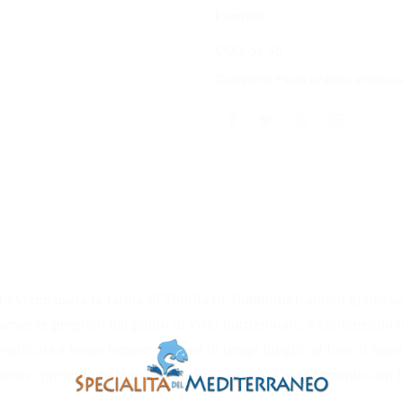
Esaurito
COD:
SV 46
Categorie:
Pasta e farine artigiana
o viene usata la farina di Timilia (o Tumminia), antico grano sic
armente pregiato dal punto di vista nutrizionale, e contenendo 
ssiccata a basse temperature ed in tempi lunghi, al fine di manten
lettici presenti nella materia prima. Ottimo l’abbinamento con 