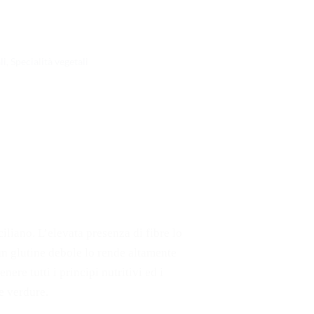
li
,
Specialità vegetali
iliano. L’elevata presenza di fibre lo
un glutine debole lo rende altamente
ere tutti i principi nutritivi ed i
le verdure.