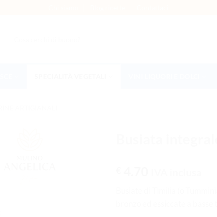
Chi siamo
Blog ricette
Contattaci
Cerca:
ESCE
SPECIALITÀ VEGETALI
VINI LIQUORI E DOLCI
RINE ARTIGIANALI
Busiata integral
AGGIUNGI
4.70
€
IVA inclusa
ALLA
LISTA DEI
Busiate di Timilia (o Tumminia
DESIDERI
bronzo ed essiccate a basse