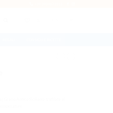
+39 3934673313
CARRELLO
REGALI
CONSIGLI E RICETTE
e
) Grano Antico Siciliano trafilate al
 temperature