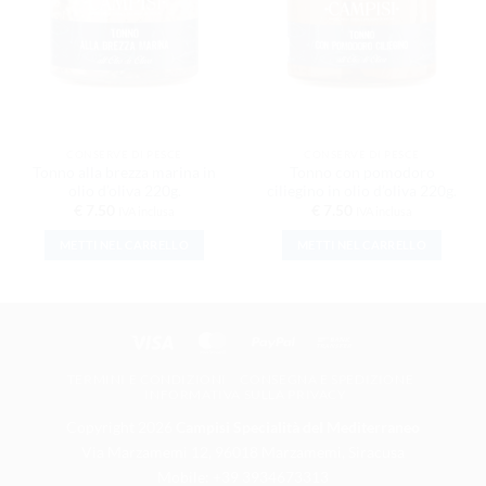
CONSERVE DI PESCE
CONSERVE DI PESCE
Tonno alla brezza marina in
Tonno con pomodoro
olio d’oliva 220g.
ciliegino in olio d’oliva 220g.
€
7.50
€
7.50
IVA inclusa
IVA inclusa
METTI NEL CARRELLO
METTI NEL CARRELLO
Visa
MasterCard
PayPal
Bank Transfer
TERMINI E CONDIZIONI
CONSEGNA E SPEDIZIONE
INFORMATIVA SULLA PRIVACY
Copyright 2026
Campisi Specialità del Mediterraneo
Via Marzamemi 12, 96018 Marzamemi, Siracusa
Mobile: +39 3934673313