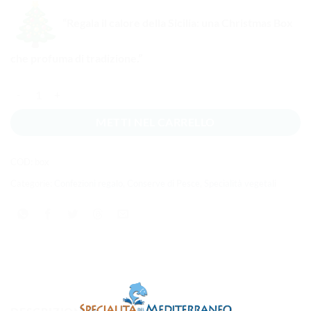
“Regala il calore della Sicilia: una Christmas Box
che profuma di tradizione.”
Christmas box quantità
METTI NEL CARRELLO
COD:
box
Categorie:
Confezioni regalo
,
Conserve di Pesce
,
Specialità vegetali