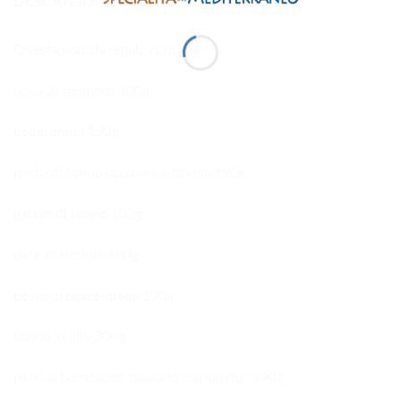
DESCRIZIONE
Questa scatola regalo contiene:
uova di sgombro 100g
peperonata 190g
pesto di tonno curcuma e cipolla 190g
garum di tonno 100g
pate’ di ricciola 190g
pesto di pesce spada 190g
tonno in olio 300g
pate’ di pomodoro ciliegino “capuliatu” 190g