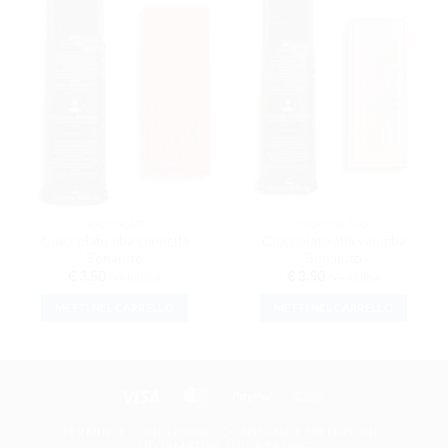
AGGIUNGI
AGGIUNGI
ALLA
ALLA
LISTA DEI
LISTA DEI
DESIDERI
DESIDERI
CIOCCOLATO
CIOCCOLATO
Cioccolato alla cannella
Cioccolato alla vaniglia
Bonajuto
Bonajuto
€
3.50
€
3.50
IVA inclusa
IVA inclusa
METTI NEL CARRELLO
METTI NEL CARRELLO
Visa
MasterCard
PayPal
Bank Transfer
TERMINI E CONDIZIONI
CONSEGNA E SPEDIZIONE
INFORMATIVA SULLA PRIVACY