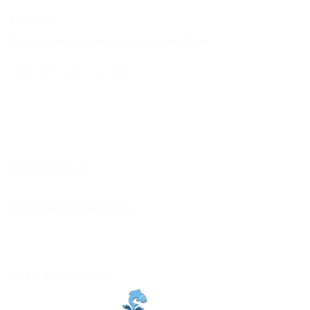
COD:
CN5
Categorie:
Miele e Confetture
,
Vini Liquori e Dolci
DESCRIZIONE
Confettura di fichi d’India.
PESO SPEDIZIONE