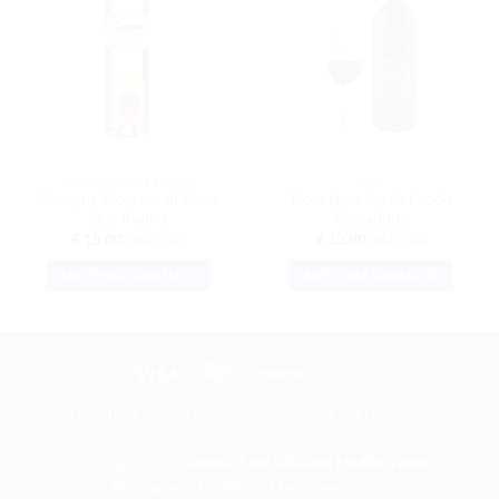
DESIDERI
DESIDERI
VINI LIQUORI E DOLCI
VINI
Baroque Moscato di Noto
Note Nere Syrah Feudo
Doc Rudinì
Ramaddini
€
15.00
€
13.90
IVA inclusa
IVA inclusa
METTI NEL CARRELLO
METTI NEL CARRELLO
Visa
MasterCard
PayPal
Bank Transfer
TERMINI E CONDIZIONI
CONSEGNA E SPEDIZIONE
INFORMATIVA SULLA PRIVACY
Copyright 2026
Campisi Specialità del Mediterraneo
Via Marzamemi 12, 96018 Marzamemi, Siracusa