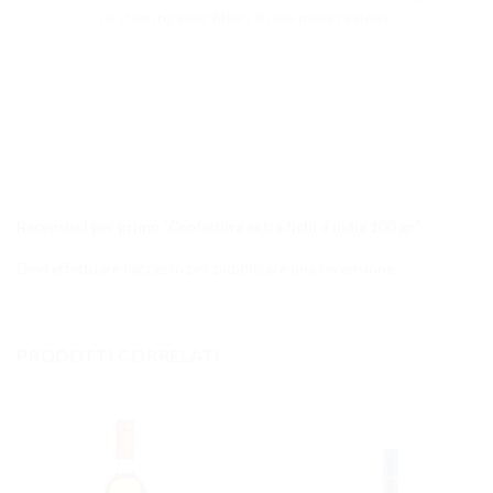
or clearing your filters to see more reviews.
Recensisci per primo “Confettura extra fichi d’India 100 gr.”
Devi
effettuare l’accesso
per pubblicare una recensione.
PRODOTTI CORRELATI
AGGIUNGI
AGGIUNGI
ALLA
ALLA
LISTA DEI
LISTA DEI