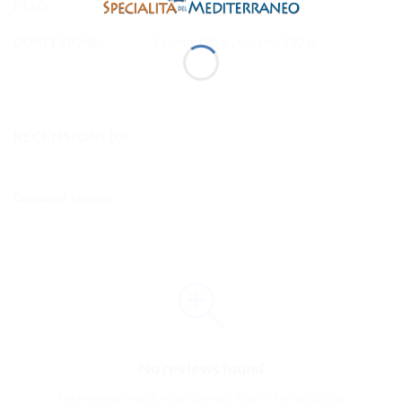
PESO
200 g
CONFEZIONE
Vasetto 100 gr
,
Vasetto 230 gr
RECENSIONI (0)
Customer reviews
No reviews found
No reviews match your current filters. Try adjusting