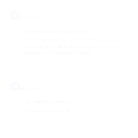
K
KATIA P.
Conosco questo vitigno da oltre
Conosco questo vitigno da oltre 40 anni. Il suo vino è
sempre eccezionale, complimenti all'enologo ma in
particolare a chi conduce il vigneto.
M
Maurizio T.
Vino sapido e piacevole
Vino sapido e piacevole