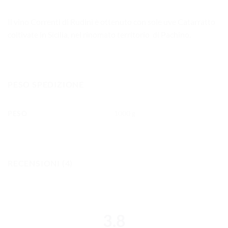
Il vino Correnti di Rudinì è ottenuto con sole uve Catarratto
coltivate in Sicilia, nel rinomato territorio di Pachino.
PESO SPEDIZIONE
PESO
1000 g
RECENSIONI (4)
3.8