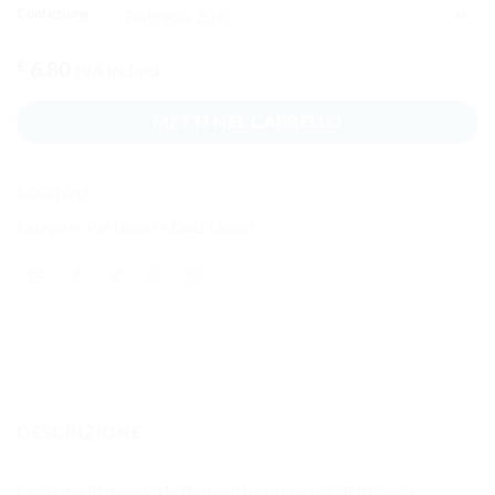
Confezione
€
6.80
IVA inclusa
METTI NEL CARRELLO
COD:
LQ13
Categorie:
Vini Liquori e Dolci
,
Liquori
DESCRIZIONE
La crema di mandorle Bomapi ha un gusto delizioso e