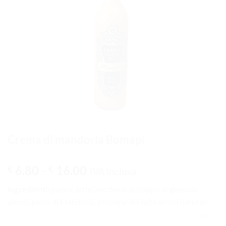
Crema di mandorla Bomapi
Fascia di prezzo: da € 6.8
6.80
-
16.00
€
€
IVA inclusa
Ingredienti:
panna, latte, zucchero, sciroppo di glucosio,
alcool, pasta di Mandorla, proteine del latte aromi naturali.
SVUOTA