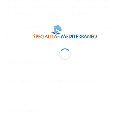
avvolgente. Un liquore che grazie alle mandorle e alla
consistenza cremosa non si può non amare.
Sevitelo ben ghiacciato! Perfetto per finire in bellezza una
cena.
PESO SPEDIZIONE
CONFEZIONE
Bottiglia 20 cl
,
Bottiglia 50 cl
RECENSIONI (0)