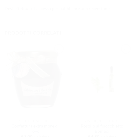
Devi
effettuare l’accesso
per pubblicare una recensione.
PRODOTTI CORRELATI
AGGIUNGI
AGGIUNGI
ALLA
ALLA
LISTA DEI
LISTA DEI
DESIDERI
DESIDERI
MIELE E CONFETTURE
VINI LIQUORI E DOLCI
Confettura extra more di
Rosolio al finocchietto
rovo
Bomapi
€
8.00
€
6.50
IVA inclusa
IVA inclusa