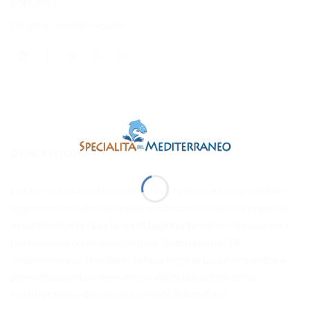
COD:
SV54
Categoria:
Specialità vegetali
DESCRIZIONE
Le fave sono una preziosa fonte di sali minerali e proteine e
oggi sono considerate un alimento straordinario e prezioso.
In particolare la
fava larga di Leonforte
viene considerata e
riconosciuta come un’autentica “ghiottoneria”. Di
antichissima coltivazione, la fava larga di Leonforte entra a
pieno titolo nel paniere dei prodotti tipici della dieta
mediterranea ed è uno dei
presìdi di Slowfood.