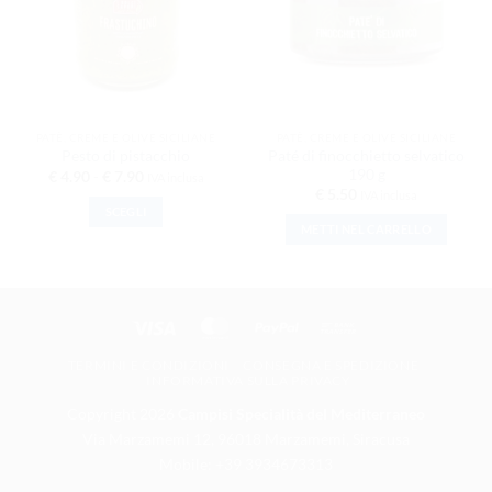
PATÈ, CREME E OLIVE SICILIANE
PATÈ, CREME E OLIVE SICILIANE
Paté di finocchietto selvatico
Pesto di pistacchio
190 g
Fascia di prezzo: da € 4.90 a € 7.90
€
4.90
-
€
7.90
IVA inclusa
€
5.50
IVA inclusa
SCEGLI
METTI NEL CARRELLO
Questo prodotto ha più varianti. Le opzioni possono es
Visa
MasterCard
PayPal
Bank Transfer
TERMINI E CONDIZIONI
CONSEGNA E SPEDIZIONE
INFORMATIVA SULLA PRIVACY
Copyright 2026
Campisi Specialità del Mediterraneo
Via Marzamemi 12, 96018 Marzamemi, Siracusa
Mobile: +39 3934673313