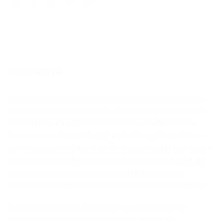
DESCRIZIONE
I Filetti di Sgombro in Olio d’Oliva Campisi rappresentano
una delle conserve di pesce più apprezzate della tradizione
mediterranea. Lo sgombro, selezionato con attenzione e
lavorato secondo metodi artigianali, viene pulito e filettato
con cura per garantire una consistenza compatta e un sapore
naturale e intenso. La conservazione in olio d’oliva esalta la
morbidezza del pesce e ne preserva tutte le proprietà
nutrizionali, rendendolo una scelta sana e ricca di Omega‑3.
Grazie alla loro versatilità, questi filetti sono ideali per
numerose preparazioni: antipasti freschi, insalate,