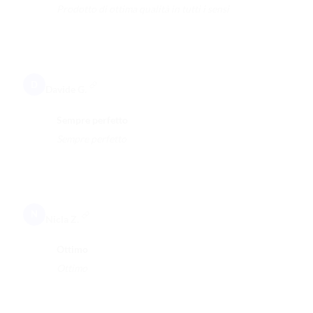
Prodotto di ottima qualità in tutti i sensi
D
Davide G.
Sempre perfetto
Sempre perfetto
N
Nicla Z.
Ottimo
Ottimo