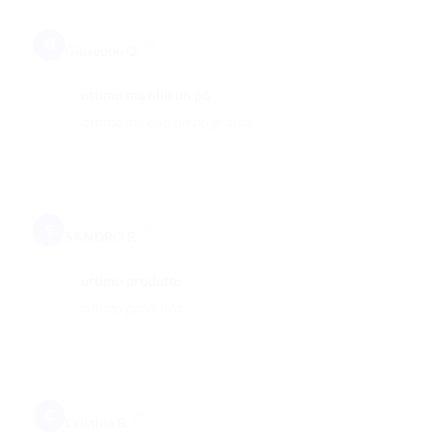
G
Giuseppe O.
ottimo ma olio un pò
ottimo ma olio un pò grasso
S
SANDRO P.
ottimo prodotto
ottimo prodotto
C
Cristina B.