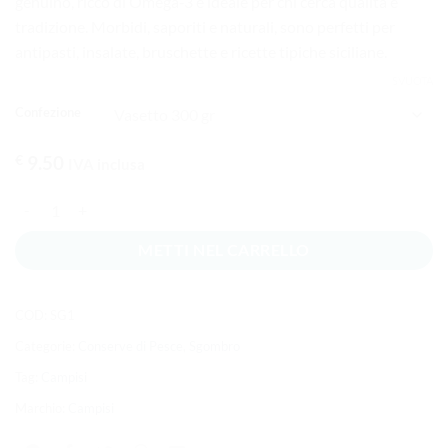
genuino, ricco di Omega‑3 e ideale per chi cerca qualità e
tradizione. Morbidi, saporiti e naturali, sono perfetti per
antipasti, insalate, bruschette e ricette tipiche siciliane.
SVUOTA
Confezione
€
9.50
IVA inclusa
Filetti di sgombro in olio d'oliva quantità
METTI NEL CARRELLO
COD:
SG1
Categorie:
Conserve di Pesce
,
Sgombro
Tag:
Campisi
Marchio:
Campisi