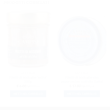
PRODOTTI CORRELATI
AGGIUNGI
AGGIUNGI
ALLA
ALLA
LISTA DEI
LISTA DEI
DESIDERI
DESIDERI
ACCIUGHE
ACCIUGHE
Filetti di acciughe “extra”
Filetti di acciughe con
100g.
peperoncino sott’olio (latta)
€
6.00
€
17.80
IVA inclusa
IVA inclusa
METTI NEL CARRELLO
METTI NEL CARRELLO