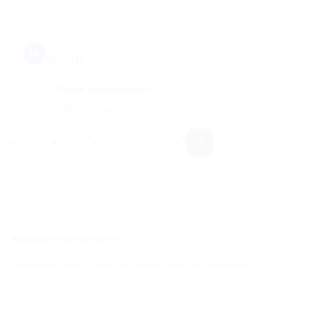
M
Marco B.
Ottimi, sempre ottimi
Ottimi, sempre ottimi
←
1
2
3
4
Aggiungi una recensione
Devi
effettuare l’accesso
per pubblicare una recensione.