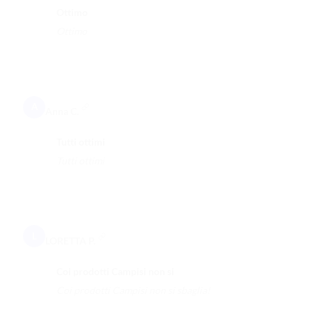
Ottimo
Ottimo
A
Anna C.
Tutti ottimi
Tutti ottimi
L
LORETTA P.
Coi prodotti Campisi non si
Coi prodotti Campisi non si sbaglia!