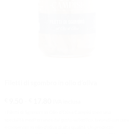
Filetti di sgombro in olio d’oliva
Fascia di prezzo: da € 9.5
9.50
-
17.80
€
€
IVA inclusa
I Filetti di Sgombro in Olio d’Oliva Campisi sono una
specialità mediterranea dal gusto autentico, lavorati con cura
e conservati in olio d’oliva di alta qualità. Un prodotto