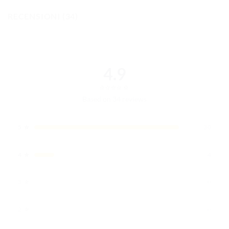
RECENSIONI (34)
4.9
⭐
⭐
⭐
⭐
⭐
⭐
Based on 34 reviews
⭐
5
30
⭐
4
4
⭐
3
0
⭐
2
0