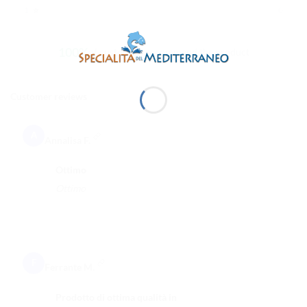
⭐
1
0
100%
of customers recommend the product
Customer reviews
A
Annalisa F.
Ottimo
Ottimo
F
Ferrante M.
Prodotto di ottima qualità in