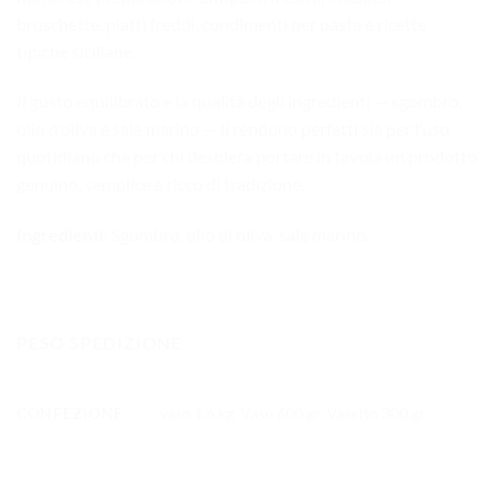
bruschette, piatti freddi, condimenti per pasta e ricette
tipiche siciliane.
I
l gusto equilibrato e la qualità degli ingredienti — sgombro,
olio d’oliva e sale marino — li rendono perfetti sia per l’uso
quotidiano che per chi desidera portare in tavola un prodotto
genuino, semplice e ricco di tradizione.
Ingredienti:
Sgombro, olio di oliva, sale marino.
PESO SPEDIZIONE
CONFEZIONE
vaso 1,6 kg
,
Vaso 600 gr
,
Vasetto 300 gr