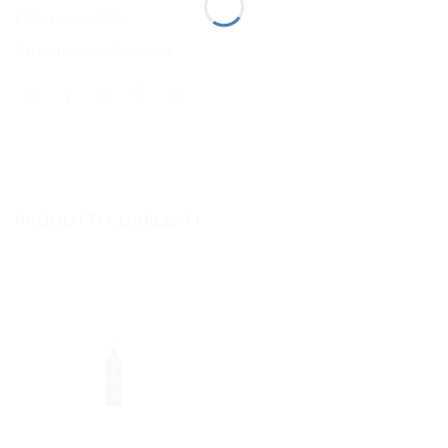
COD:
coupon2022
Categoria:
Senza Categoria
PRODOTTI CORRELATI
AGGIUNGI
ALLA
LISTA DEI
DESIDERI