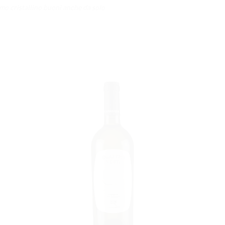
mo cristallino buoni anche da solo
I
AGGIUNGI
ALLA
LISTA DEI
DESIDERI