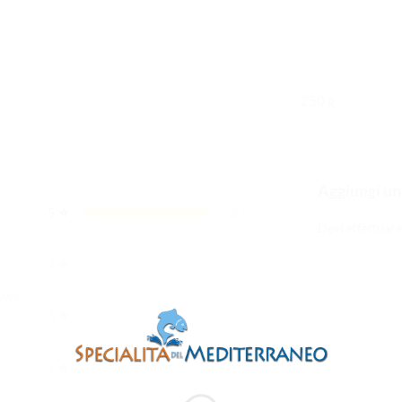
250 g
Aggiungi un
⭐
5
2
0
Devi
effettuare
⭐
4
0
iews
⭐
3
0
⭐
2
0