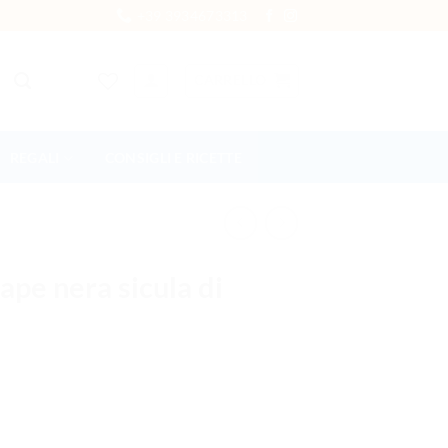
+39 3934673313
CARRELLO
REGALI
CONSIGLI E RICETTE
 ape nera sicula di