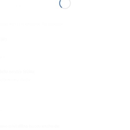
⭐
1
0
 customers recommend the product
ews
.
ella nostra Sicilia
lla nostra Sicilia
imo cristallino buoni anche da