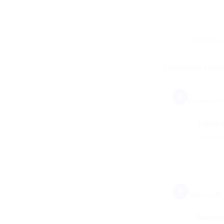
100%
of
Customer revi
F
Francesco P
Sapore d
Sapore de
S
Stefania B.
Buoniss