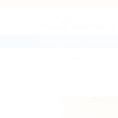
Salta ai contenuti
PROFUMI E SAPORI DI SICILIA
HOME
OFFERTE
CONSERVE DI P
HOME
/
VINI LIQUORI E DOLCI
/
MIELE E C