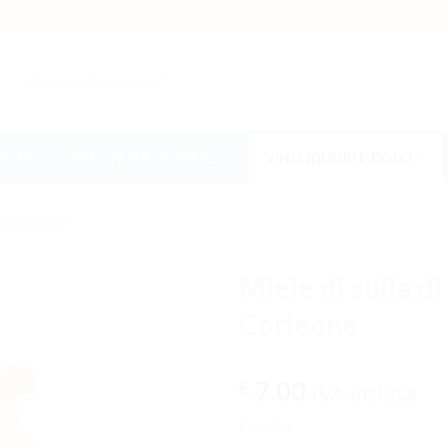
Chi siamo
Blog ricette
Contattaci
Cerca:
ESCE
SPECIALITÀ VEGETALI
VINI LIQUORI E DOLCI
ONFETTURE
Miele di sulla di
Corleone
AGGIUNGI
ALLA
LISTA DEI
7.00
€
IVA inclusa
DESIDERI
Esaurito