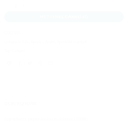
Peperoncino in polvere 65g quantità
METTI NEL CARRELLO
COD:
SS5
Categorie:
Sale, Spezie e Aromi
,
Specialità vegetali
Tag:
Campisi
DESCRIZIONE
Ingredienti: peperoncino in polvere (100%).