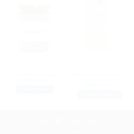
AGGIUNGI
AGGIUNGI
ALLA
ALLA
LISTA DEI
LISTA DEI
DESIDERI
DESIDERI
ESAURITO
SALE, SPEZIE E AROMI
SPECIALITÀ VEGETALI
Selezione Cutrera Olio extra
Sale marino alle spezie
vergine di oliva 3Lt.
€
3.50
IVA inclusa
€
49.90
IVA inclusa
NON DISPONIBILE
METTI NEL CARRELLO
Visa
MasterCard
PayPal
Bank Transfer
TERMINI E CONDIZIONI
CONSEGNA E SPEDIZIONE