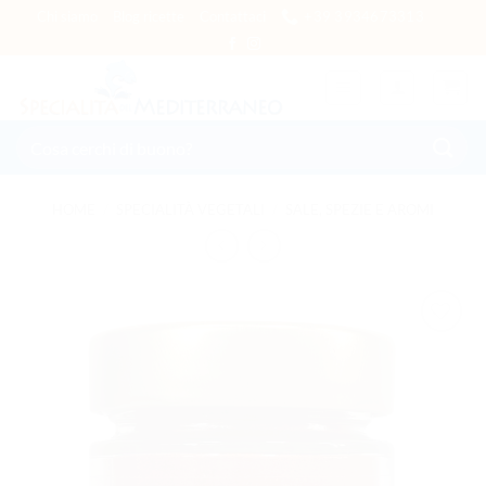
Salta ai contenuti
Chi siamo
Blog ricette
Contattaci
+39 3934673313
Cerca:
HOME
/
SPECIALITÀ VEGETALI
/
SALE, SPEZIE E AROMI
AGGIUNGI
ALLA
LISTA DEI
DESIDERI