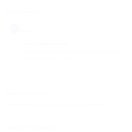
Customer reviews
I
ivana Z.
e' un prodotto che avevo
e' un prodotto che avevo già comperato ed assaggiato, è
stato sempre molto gradito
Aggiungi una recensione
Devi
effettuare l’accesso
per pubblicare una recensione.
PRODOTTI CORRELATI