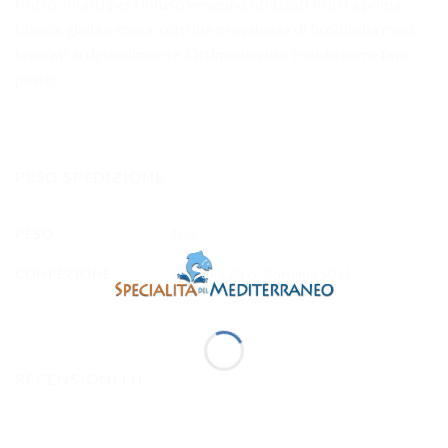
frutto. Infatti per l’infuso vengono utilizzati frutti a polpa
bianca, gialla e rossa, con una prevalenza di ficodindia rossi
lavorati artigianalmente. Ottimo bevuto freddo come fine
pasto.
PESO SPEDIZIONE
PESO
N/A
CONFEZIONE
Bottiglia 20 cl
,
Bottiglia 50 cl
RECENSIONI (1)