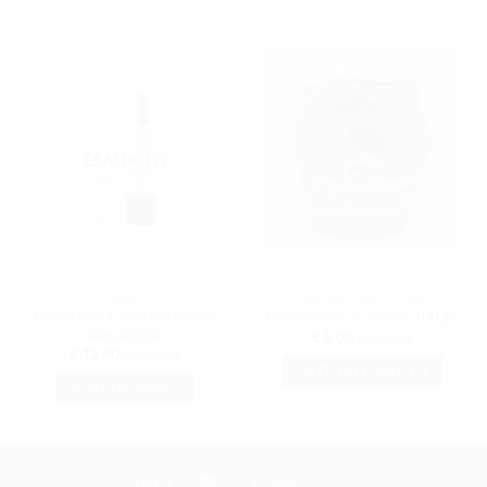
AGGIUNGI
AGGIUNGI
ALLA
ALLA
LISTA DEI
LISTA DEI
DESIDERI
DESIDERI
ESAURITO
VINI
MIELE E CONFETTURE
Note Nere Cabernet Feudo
Marmellata di arance 100 gr.
Ramaddini
€
5.00
IVA inclusa
€
13.90
IVA inclusa
METTI NEL CARRELLO
NON DISPONIBILE
Visa
MasterCard
PayPal
Bank Transfer