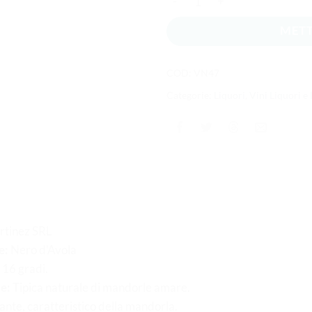
METT
COD:
VN47
Categorie:
Liquori
,
Vini Liquori e
tinez SRL
e:
Nero d’Avola
16 gradi.
e:
Tipica naturale di mandorle amare.
ante, caratteristico della mandorla.