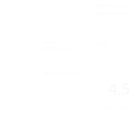
Sapore:
Delicato
Notizie varie:
Fr
PESO
PESO
SPEDIZIONE
RECENSIONI (2)
4.
⭐
⭐
⭐
⭐
⭐
⭐
Based on 2 rev