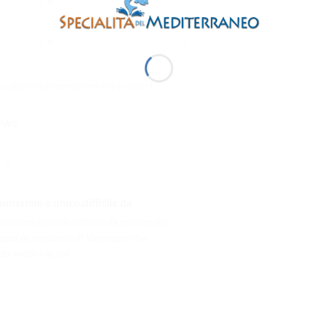
⭐
2
0
⭐
1
0
 customers recommend the product
ews
.
nissimo e unico,difficile da
issimo e unico,difficile da trovare nei
gozi in provincia di Varese,per cui
to ancora di più