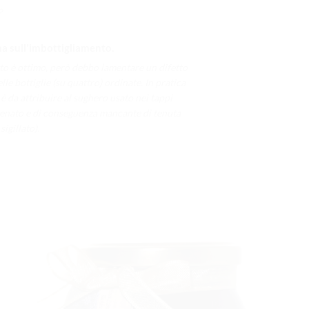
a sull'imbottigliamento.
tto è ottimo, però debbo lamentare un difetto
lle bottiglie (su quattro) ordinate. In pratica
o è da attribuire al sughero usato nei tappi
 venato e di conseguenza mancante di tenuta
sigillato).
I
AGGIUNGI
ALLA
LISTA DEI
DESIDERI