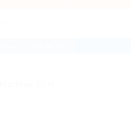
+39 3934673313
CARRELLO
REGALI
CONSIGLI E RICETTE
Martinez 50 cl
 quantità