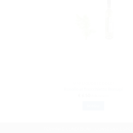
VINI LIQUORI E DOLCI
Rosolio al finocchietto Bomapi
€
6.50
IVA inclusa
SCEGLI
Questo prodotto ha p
TERMINI E CONDIZIONI
CONSEGNA E SPE