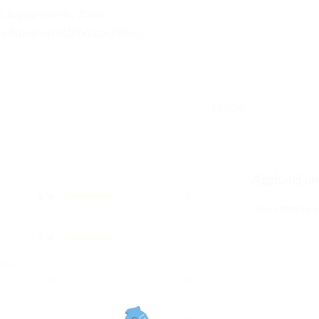
, leggermente dolce.
eddo e’ un ottimo aperitivo.
1500 g
Aggiungi un
⭐
5
1
5
Devi
effettuare
⭐
4
1
iews
⭐
3
0