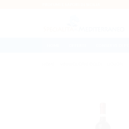
Salta ai contenuti
PROFUMI E SAPORI DI SICILIA
HOME
OFFERTE
CONSERVE DI P
HOME
/
VINI LIQUORI E DOLCI
/
LIQUORI