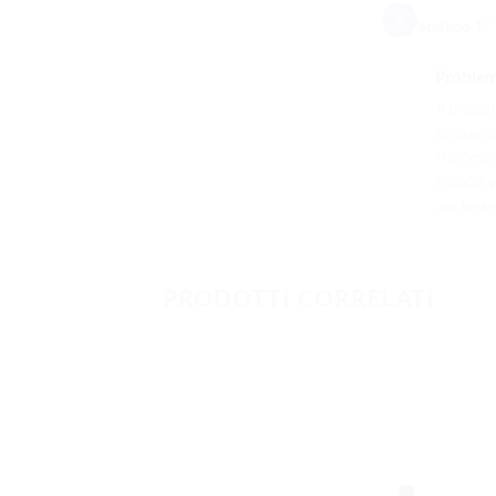
S
Stefano T.
Problem
Il prodo
su due de
il difett
(risulta
anche se 
PRODOTTI CORRELATI
AGGIUNG
ALLA
LISTA DEI
DESIDERI