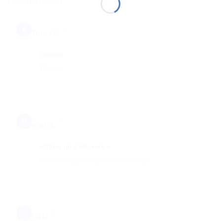
Customer reviews
E
Enrica B.
Ottimo
Ottimo
M
maria L.
ottimo, un gusto vero e
ottimo, un gusto vero e solleticante
L
Lia D.