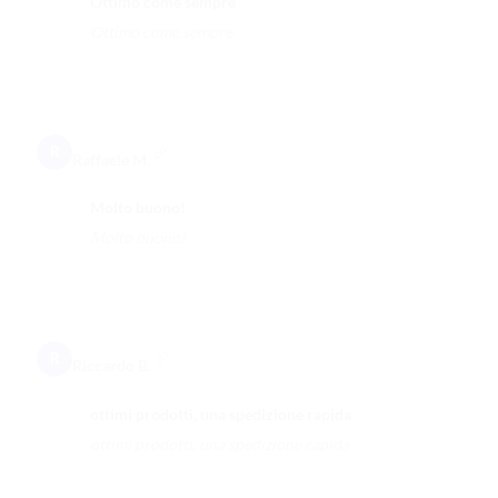
Ottimo come sempre
Ottimo come sempre
R
Raffaele M.
Molto buono!
Molto buono!
R
Riccardo B.
ottimi prodotti, una spedizione rapida
ottimi prodotti, una spedizione rapida