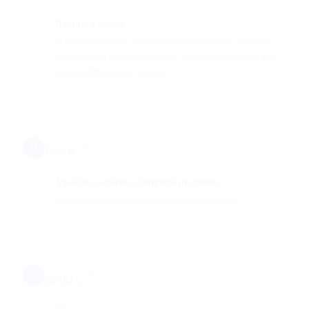
Il tonno è buono ,
Il tonno è buono , i clienti sono soddisfatti, talvolta
secondo me non vanno bene i prezzi che nei vari siti
hanno differenze rilevanti.
D
Dora R.
Squisito, saporito, compatto in ottimo
Squisito, saporito, compatto in ottimo olio.
L
Lucilla C.