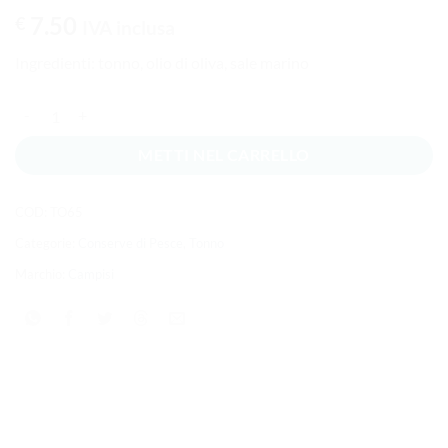
7.50
€
IVA inclusa
Ingredienti: tonno, olio di oliva, sale marino
Tonno in olio d'oliva 220g. quantità
METTI NEL CARRELLO
COD:
TO65
Categorie:
Conserve di Pesce
,
Tonno
Marchio:
Campisi