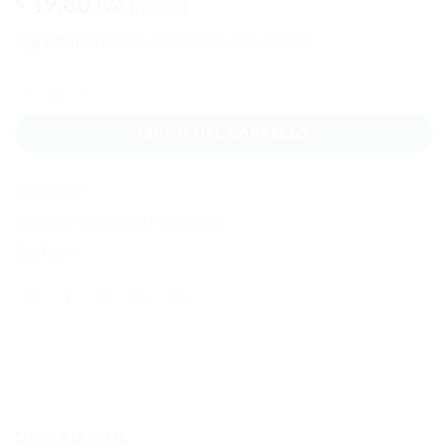
19.80
€
IVA inclusa
Ingredienti:
tonno, olio di oliva, sale marino.
Tonno del mediterraneo in olio d'oliva 500g quantità
METTI NEL CARRELLO
COD:
TO32
Categorie:
Conserve di Pesce
,
Tonno
Tag:
Tonno
DESCRIZIONE