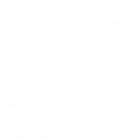
I Filetti di Tonno del mediterraneo in olio di oliva sono
interamente lavorati a mano secondo le antiche tradizioni di
tonnara.
PESO SPEDIZIONE
PESO
500 g
RECENSIONI (20)