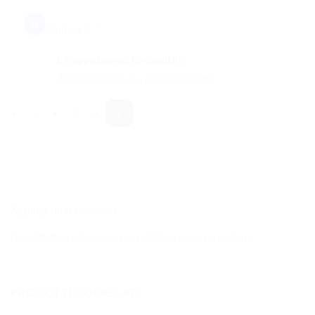
G
Giuliana F.
È troppo buono.. Lo consiglio
È troppo buono.. Lo consiglio a tutti
←
1
2
Aggiungi una recensione
Devi
effettuare l’accesso
per pubblicare una recensione.
PRODOTTI CORRELATI