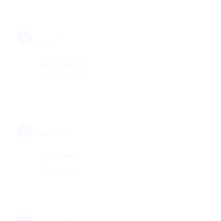
A
Aldo F.
Buono. Buono
Buono. Buono
C
Caterina N.
Buonissimo!
Buonissimo!