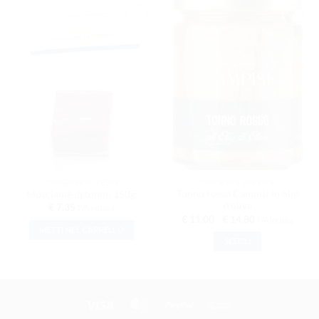
AGGIUNGI
AGGIUNGI
ALLA
ALLA
LISTA DEI
LISTA DEI
DESIDERI
DESIDERI
CONSERVE DI PESCE
CONSERVE DI PESCE
Tonno rosso Campisi in olio
Mosciame di tonno 150g.
d’oliva
€
7.35
IVA inclusa
Fascia di prezz
€
11.00
-
€
14.80
IVA inclusa
METTI NEL CARRELLO
SCEGLI
Questo prodotto ha
Visa
MasterCard
PayPal
Bank Transfer