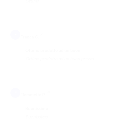
Ottimo
F
Franca G.
Ottimo prodotto ad un buon
Ottimo prodotto ad un buon prezzo
F
Fiammetta P.
Buonissimo
Buonissimo