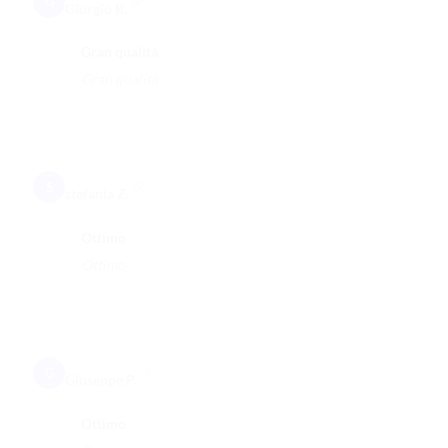
G
Giorgio B.
Gran qualità
Gran qualità
S
stefania Z.
Ottimo
Ottimo
G
Giuseppe P.
Ottimo