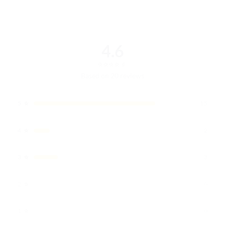
4.6
⭐
⭐
⭐
⭐
⭐
⭐
Based on 20 reviews
⭐
5
15
⭐
4
2
⭐
3
3
⭐
2
0
⭐
1
0