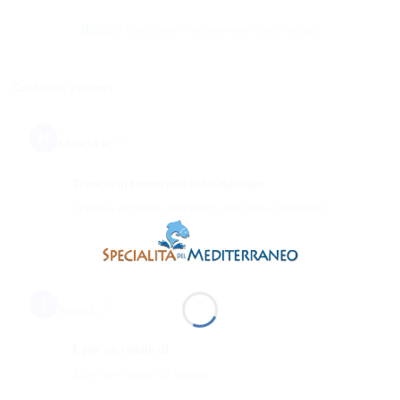
85%
of customers recommend the product
Customer reviews
M
MARIA R.
Trancio di tonno morbido, delicato
Trancio di tonno morbido, delicato e delizioso.
I
Ivana C.
È per un regalo di
È per un regalo di Natale.