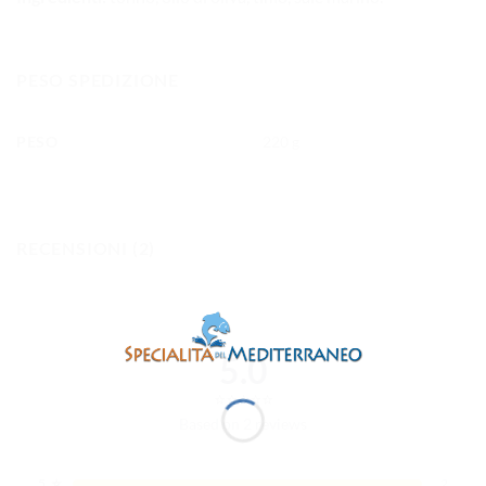
PESO SPEDIZIONE
PESO
220 g
RECENSIONI (2)
5.0
⭐
⭐
⭐
⭐
⭐
Based on 2 reviews
⭐
5
2