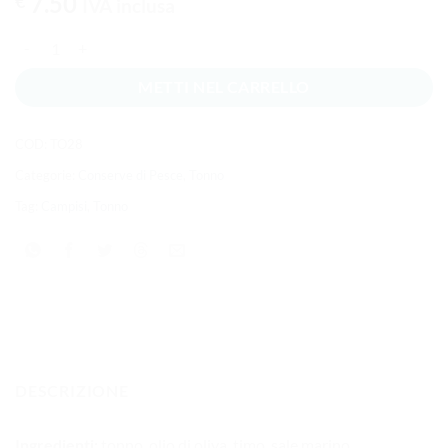
7.50
€
IVA inclusa
Tonno alla brezza marina in olio d'oliva 220g. quantità
METTI NEL CARRELLO
COD:
TO28
Categorie:
Conserve di Pesce
,
Tonno
Tag:
Campisi
,
Tonno
DESCRIZIONE
Ingredienti:
tonno, olio di oliva, timo, sale marino.