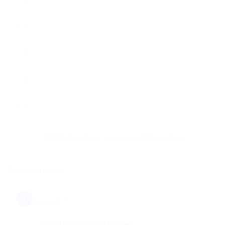
⭐
4
0
⭐
3
0
⭐
2
0
⭐
1
0
100%
of customers recommend the product
Customer reviews
F
Franco C.
Buono ma preferisco il tonno