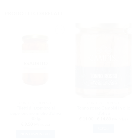
PRODOTTI CORRELATI
AGGIUNGI
AGGIUNGI
ALLA
ALLA
LISTA DEI
LISTA DEI
DESIDERI
DESIDERI
ESAURITO
CONSERVE DI PESCE
CONSERVE DI PESCE
Filetti di sgombro al
Tonno rosso Campisi in olio
peperoncino in olio d’oliva
d’oliva
300g.
Fascia di prezz
€
11.00
-
€
14.80
IVA inclusa
€
9.50
IVA inclusa
SCEGLI
NON DISPONIBILE
Questo prodotto ha