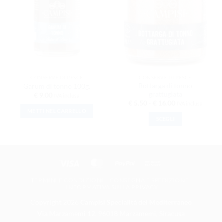
DESIDERI
DESIDERI
CONSERVE DI PESCE
CONSERVE DI PESCE
Bottarga di tonno
Garum di tonno 100g.
grattugiata
€
9.00
IVA inclusa
Fascia di prezzo
€
5.50
-
€
16.00
IVA inclusa
METTI NEL CARRELLO
SCEGLI
Questo prodotto ha
Visa
MasterCard
PayPal
Bank Transfer
TERMINI E CONDIZIONI
CONSEGNA E SPEDIZIONE
INFORMATIVA SULLA PRIVACY
Copyright 2026
Campisi Specialità del Mediterraneo
Via Marzamemi 12, 96018 Marzamemi, Siracusa