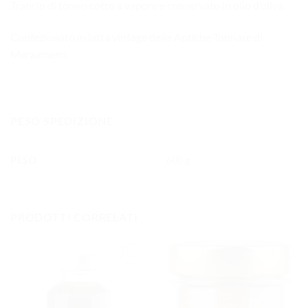
Trancio di tonno cotto a vapore e conservato in olio d’oliva.
Confezionato in latta vintage delle Antiche Tonnare di
Marzamemi
PESO SPEDIZIONE
PESO
600 g
PRODOTTI CORRELATI
AGGIUNGI
AGGIUNGI
ALLA
ALLA
LISTA DEI
LISTA DEI