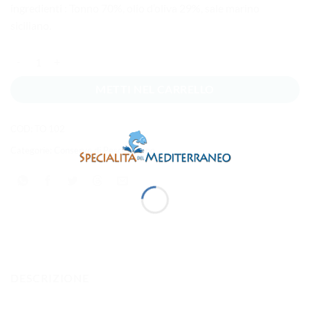
ingredienti : Tonno 70%, olio d’oliva 29%, sale marino
siciliano.
Tonno del mediterraneo 340 g. quantità
METTI NEL CARRELLO
COD:
TO 102
Categorie:
Conserve di Pesce
,
Tonno
DESCRIZIONE