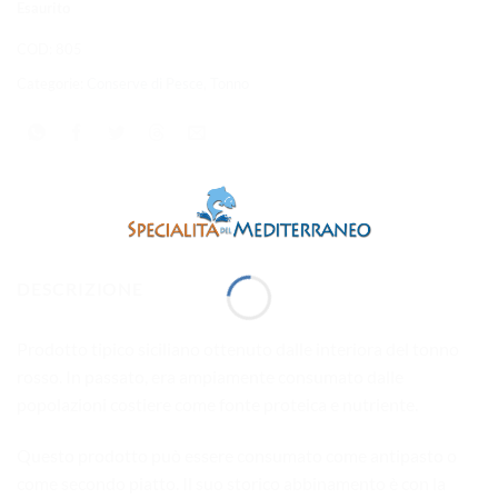
Esaurito
COD:
805
Categorie:
Conserve di Pesce
,
Tonno
DESCRIZIONE
Prodotto tipico siciliano ottenuto dalle interiora del tonno
rosso. In passato, era ampiamente consumato dalle
popolazioni costiere come fonte proteica e nutriente.
Questo prodotto può essere consumato come antipasto o
come secondo piatto. Il suo storico abbinamento è con la