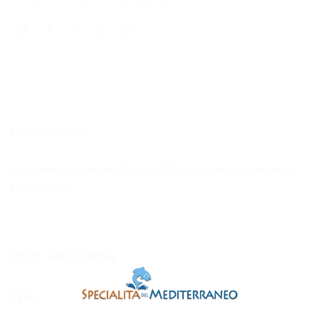
DESCRIZIONE
ingredienti: mandorle di avola 25%, zucchero, conservante
E202 e aromi
PESO SPEDIZIONE
PESO
200 g