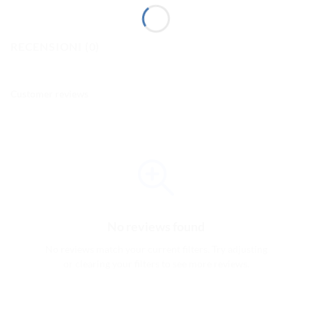
RECENSIONI (0)
Customer reviews
No reviews found
No reviews match your current filters. Try adjusting
or clearing your filters to see more reviews.