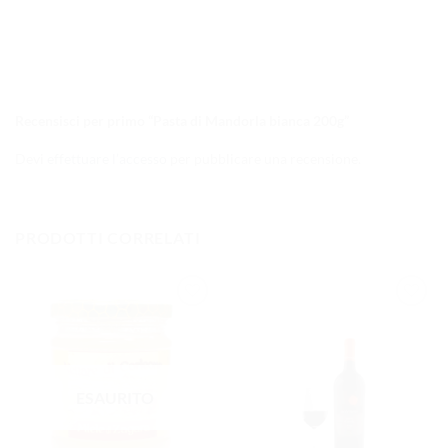
Recensisci per primo “Pasta di Mandorla bianca 200g”
Devi
effettuare l’accesso
per pubblicare una recensione.
PRODOTTI CORRELATI
AGGIUNGI
AGGIUNGI
ALLA
ALLA
LISTA DEI
LISTA DEI
DESIDERI
DESIDERI
ESAURITO