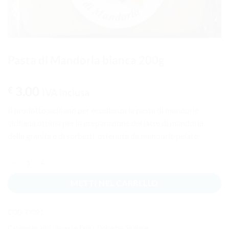
Pasta di Mandorla bianca 200g
3.00
€
IVA inclusa
Il prodotto siciliano per eccellenza la pasta di mandorle
siciliana ottima per la preparazione del latte di mandorla,
della granita e di sorbetti, ottenuta da mandorle pelate.
Pasta di Mandorla bianca 200g quantità
METTI NEL CARRELLO
COD:
DO21
Categorie:
Vini Liquori e Dolci
,
Dolcezze Siciliane