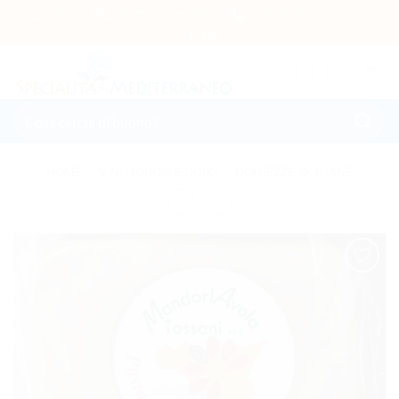
Salta ai contenuti
Chi siamo
Blog ricette
Contattaci
+39 3934673313
Cerca:
HOME
/
VINI LIQUORI E DOLCI
/
DOLCEZZE SICILIANE
AGGIUNGI
ALLA
LISTA DEI
DESIDERI