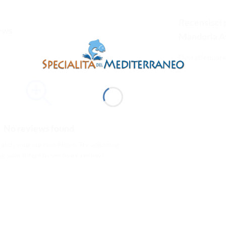
Recensisci p
ews
Mandorla A
Devi
effettuare
No reviews found
tch your current filters. Try adjusting
ng your filters to see more reviews.