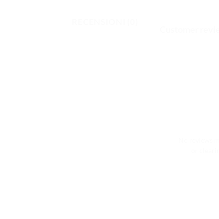
RECENSIONI (0)
Customer revi
No reviews ma
or cleari