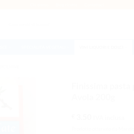
Chi siamo
Blog ricette
Contattaci
Cerca:
ESCE
SPECIALITÀ VEGETALI
VINI LIQUORI E DOLCI
SICILIANE
Finissima pasta 
Avola 200g
AGGIUNGI
ALLA
LISTA DEI
3.50
€
IVA inclusa
DESIDERI
Prodotto ottenuto da Mando