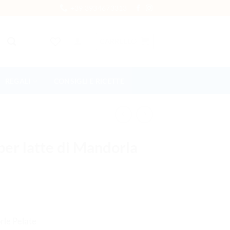
+39 3934673313
CARRELLO
REGALI
CONSIGLI E RICETTE
per latte di Mandorla
rle Pelate