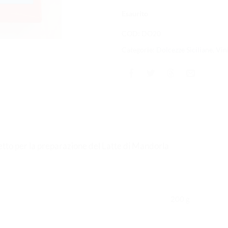
Esaurito
COD:
DO20
Categorie:
Dolcezze Siciliane
,
Vin
tto per la preparazione del Latte di Mandorla
200 g