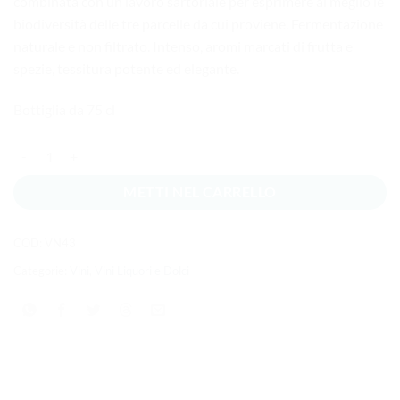
combinata con un lavoro sartoriale per esprimere al meglio le
biodiversità delle tre parcelle da cui proviene. Fermentazione
naturale e non filtrato. Intenso, aromi marcati di frutta e
spezie, tessitura potente ed elegante.
Bottiglia da 75 cl
Zisola Doppiozeta rosso Sicilia IGT quantità
METTI NEL CARRELLO
COD:
VN43
Categorie:
Vini
,
Vini Liquori e Dolci