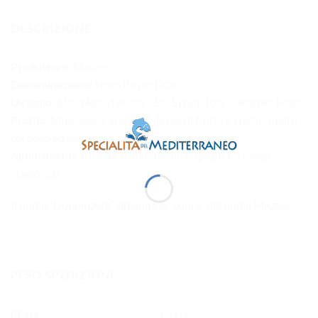
DESCRIZIONE
Produttore:
Mazzei
Denominazione:
Noto Rosso DOC
Uvaggio:
65% Nero d’Avola, 25% Syrah, 10% Cabernet Franc
Profilo:
Muscoloso, aromi esplosivi di frutta e spezie, molto
corposo ed elegante
Abbinamenti:
Arrosti, stufati ricchi di spezie, formaggi
stagionati
Il nome “Doppiozeta” rimanda al “cuore” del nome Mazzei.
PESO SPEDIZIONE
PESO
1600 g