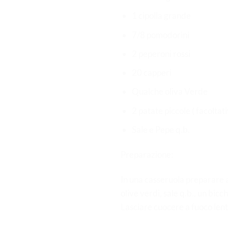
1 cipolla grande
7/8 pomodorini
2 peperoni rossi
20 capperi
Qualche oliva Verde
2 patate piccole ( facoltati
Sale e Pepe q.b.
Preparazione:
In una casseruola preparare a c
olive verdi, sale q.b., un bic
Lasciare cuocere a fuoco lent