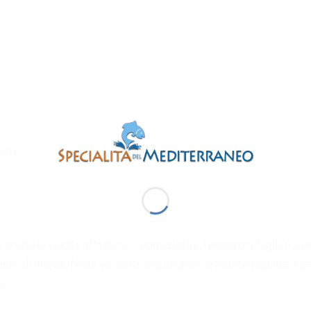
vo )
rudo la cipolla affettata , i pomodorini, i peperoni tagliati a pez
chiere di acqua. Nella variante aggiungere le patate tagliate a p
o.