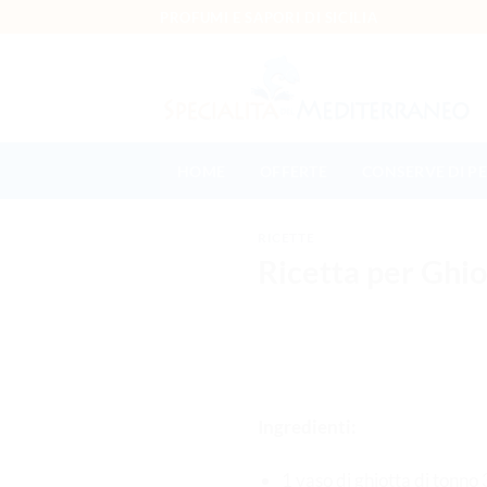
Salta
PROFUMI E SAPORI DI SICILIA
ai
contenuti
HOME
OFFERTE
CONSERVE DI P
RICETTE
Ricetta per Ghio
Ingredienti:
1 vaso di ghiotta di tonno