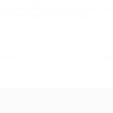
a antiaderente la ghiotta di tonno sgocciolata, pepare e lascia
unire la ghiotta al soffritto preparato anticipatamente. Coprir
ca 35/40 minuti. Spegnere il fuoco. Servire caldo.
a di tonno
Spagh
DIZIONE
INFORMATIVA SULLA PRIVACY
terraneo
usa