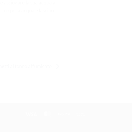
re asciugare la sua acqua a
e con poca acqua e lasciare
etti al tonno affumicato
Visa
MasterCard
PayPal
Bank
Transfer