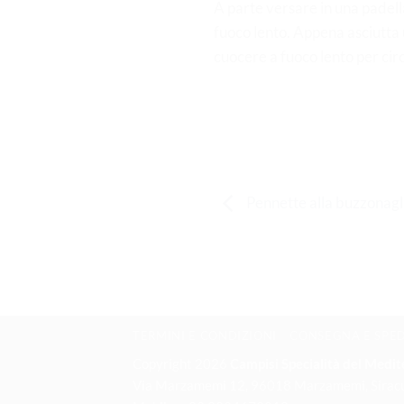
A parte versare in una padell
fuoco lento. Appena asciutta 
cuocere a fuoco lento per cir
Pennette alla buzzonagli
TERMINI E CONDIZIONI
CONSEGNA E SPE
Copyright 2026
Campisi Specialità del Medi
Via Marzamemi 12, 96018 Marzamemi, Sirac