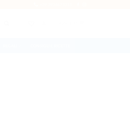
+39 3934673313
CARRELLO
REGALI
CONSIGLI E RICETTE