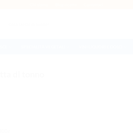
Chi siamo
Blog ricette
Contattaci
Cerca:
ESCE
SPECIALITÀ VEGETALI
VINI LIQUORI E DOLCI
tta di tonno
 300g