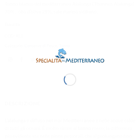
Tonno bianco del mediterraneo Alalunga (Thunnus Alalunga)
70% , olio d’oliva 29%, sale marino siciliano.
Esaurito
COD:
AL1
Categorie:
Conserve di Pesce
,
Tonno
DESCRIZIONE
L’
alalunga
è diffuso
nel
mar
Mediterraneo
e nelle acque calde
di tutti gli oceani. È molto simile al
tonno
rosso; la differenza
più evidente sta nelle pinne pettorali, che si prolungano fino